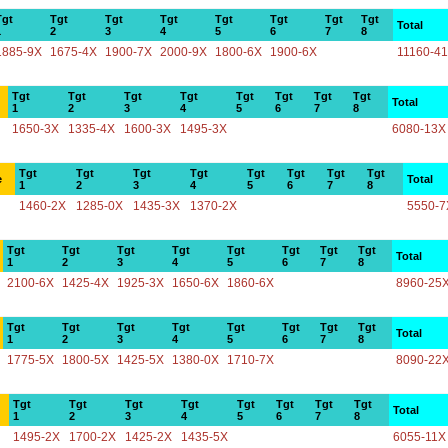
Tgt
Tgt
Tgt
Tgt
Tgt
Tgt
Tgt
Tgt
Total
1
2
3
4
5
6
7
8
1885-9X
1675-4X
1900-7X
2000-9X
1800-6X
1900-6X
11160-4
Tgt
Tgt
Tgt
Tgt
Tgt
Tgt
Tgt
Tgt
Total
1
2
3
4
5
6
7
8
1650-3X
1335-4X
1600-3X
1495-3X
6080-13X
Tgt
Tgt
Tgt
Tgt
Tgt
Tgt
Tgt
Tgt
e
Total
1
2
3
4
5
6
7
8
1460-2X
1285-0X
1435-3X
1370-2X
5550-7
Tgt
Tgt
Tgt
Tgt
Tgt
Tgt
Tgt
Tgt
Total
1
2
3
4
5
6
7
8
2100-6X
1425-4X
1925-3X
1650-6X
1860-6X
8960-25
Tgt
Tgt
Tgt
Tgt
Tgt
Tgt
Tgt
Tgt
Total
1
2
3
4
5
6
7
8
1775-5X
1800-5X
1425-5X
1380-0X
1710-7X
8090-22
Tgt
Tgt
Tgt
Tgt
Tgt
Tgt
Tgt
Tgt
Total
1
2
3
4
5
6
7
8
1495-2X
1700-2X
1425-2X
1435-5X
6055-11X