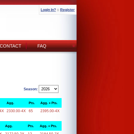
Login In?
::
Register
CONTACT
FAQ
Season:
Agg.
Pts.
Agg. + Pts.
4X
2330.00-4X
65
2395.00-4X
Agg.
Pts.
Agg. + Pts.