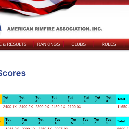
 & RESULTS
RANKINGS
CLUBS
RULES
Scores
Tgt
Tgt
Tgt
Tgt
Tgt
Tgt
Tgt
Tgt
Total
1
2
3
4
5
6
7
8
2400-1X
2400-2X
2300-0X
2450-1X
2100-0X
11650-
Tgt
Tgt
Tgt
Tgt
Tgt
Tgt
Tgt
Tgt
e
Total
1
2
3
4
5
6
7
8