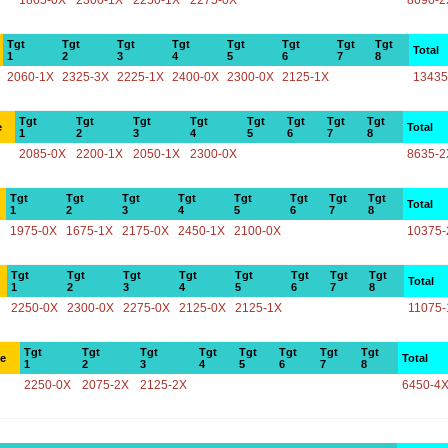
1865-0X
2300-1X
2250-1X
2275-0X
8690-2
Tgt
Tgt
Tgt
Tgt
Tgt
Tgt
Tgt
Tgt
Total
1
2
3
4
5
6
7
8
2060-1X
2325-3X
2225-1X
2400-0X
2300-0X
2125-1X
13435
Tgt
Tgt
Tgt
Tgt
Tgt
Tgt
Tgt
Tgt
e
Total
1
2
3
4
5
6
7
8
2085-0X
2200-1X
2050-1X
2300-0X
8635-2
Tgt
Tgt
Tgt
Tgt
Tgt
Tgt
Tgt
Tgt
Total
1
2
3
4
5
6
7
8
1975-0X
1675-1X
2175-0X
2450-1X
2100-0X
10375-
Tgt
Tgt
Tgt
Tgt
Tgt
Tgt
Tgt
Tgt
Total
1
2
3
4
5
6
7
8
2250-0X
2300-0X
2275-0X
2125-0X
2125-1X
11075-
Tgt
Tgt
Tgt
Tgt
Tgt
Tgt
Tgt
Tgt
ce
Total
1
2
3
4
5
6
7
8
2250-0X
2075-2X
2125-2X
6450-4